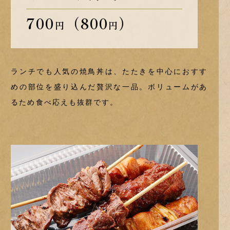
700
（800
）
円
円
ランチでも人気の焼鳥丼は、たたきを中心におすす
めの部位を
盛り込んだ贅沢な一品。ボリュームがあ
るため食べ応えも抜群です。