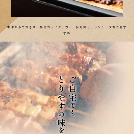
中津川市で焼き鳥・弁当のテイクアウト・持ち帰り。ランチ・夕食におす
すめ
とりやす
ご自宅
でも
の
味
を