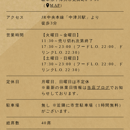
（
MAP
）
アクセス
JR中央本線「中津川駅」より
徒歩3分
営業時間
【火曜日～金曜日】
11:30～売り切れ次第終了
17:30～23:00
（フードL.O. 22:00、ド
リンクL.O. 22:30）
【土曜日・日曜日】
17:30～23:00
（フードL.O. 22:00、ド
リンクL.O. 22:30）
定休日
月曜日、日曜日は不定休
※最新の休業日情報は
当店ブログ
でお知
らせしております。
駐車場
無し ※近隣に市営駐車場（1時間無料）
がございます。
総席数
40席