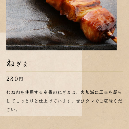
ね
ぎま
230
円
むね肉を使用する定番のねぎまは、火加減に工夫を凝ら
してしっとりと仕上げています。ぜひタレでご堪能くだ
さい。