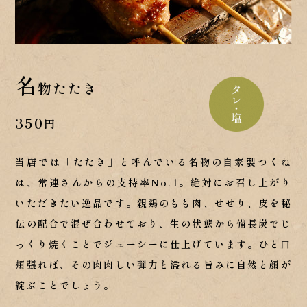
名
物たたき
350
円
当店では「たたき」と呼んでいる
名物の自家製つくね
は、
常連さんからの支持率No.1。
絶対にお召し上がり
いただきたい逸品です。
親鶏のもも肉、せせり、皮を秘
伝の
配合で混ぜ合わせており、生の状態から
備長炭でじ
っくり焼くことでジューシーに
仕上げています。ひと口
頬張れば、
その肉肉しい弾力と溢れる旨みに
自然と顔が
綻ぶことでしょう。